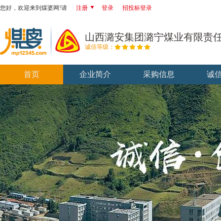
您好，欢迎来到煤婆网!请
注册
登录
招投标登录
山西潞安集团潞宁煤业有限责
诚信等级：
首页
企业简介
采购信息
诚