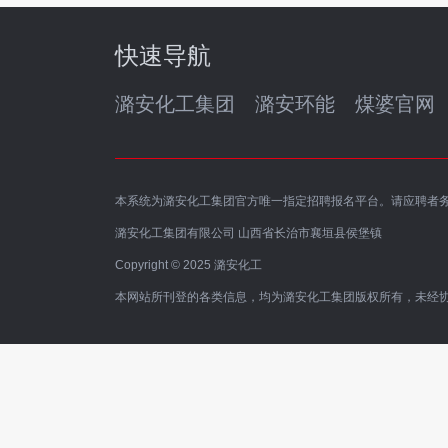
快速导航
潞安化工集团
潞安环能
煤婆官网
本系统为潞安化工集团官方唯一指定招聘报名平台。请应聘者
潞安化工集团有限公司 山西省长治市襄垣县侯堡镇
Copyright © 2025 潞安化工
本网站所刊登的各类信息，均为潞安化工集团版权所有，未经